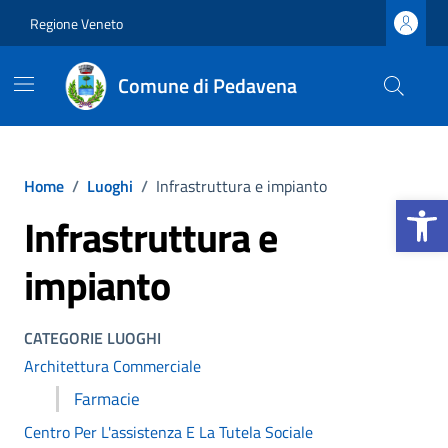
Vai ai contenuti
Vai al footer
Regione Veneto
Comune di Pedavena
Home
/
Luoghi
/
Infrastruttura e impianto
Apri la b
Infrastruttura e
impianto
CATEGORIE LUOGHI
Architettura Commerciale
Farmacie
Centro Per L'assistenza E La Tutela Sociale