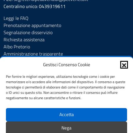
Centralino unico: 0439319611
Leggi le FAQ
Prenotazione appuntamento
Segnalazione disservizio
Richiesta assistenza
Albo Pretorio
Amministrazione trasparente
Informativa privacy
Gestisci Consenso Cookie
Cookie Policy (UE)
Accessibilità
Per fornire le migliori esperienze, utilizziamo tecnologie come i cookie per
Dichiarazione di accessibilità
memorizzare e/o accedere alle informazioni del dispositivo. Il consenso a queste
tecnologie ci permetterà di elaborare dati come il comportamento di navigazione
Obiettivi di accessibilità
o ID unici su questo sito. Non acconsentire o ritirare il consenso può influire
Note legali
negativamente su alcune caratteristiche e funzioni.
Feedback
Accetta
SEGUICI SU
Nega
Youtube