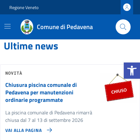
Vai ai contenuti
Vai al footer
Regione Veneto
Comune di Pedavena
Comune di Pedavena
Contenuti in evidenza
Ultime news
Apri la b
NOVITÀ
Chiusura piscina comunale di
Pedavena per manutenzioni
ordinarie programmate
La piscina comunale di Pedavena rimarrà
chiusa dal 7 al 13 di settembre 2026
VAI ALLA PAGINA