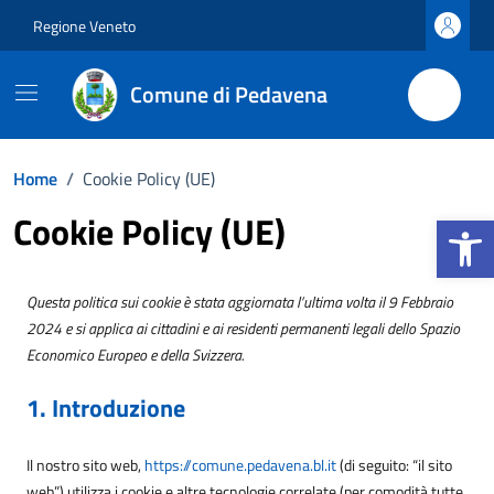
Vai ai contenuti
Vai al footer
Regione Veneto
Comune di Pedavena
Home
/
Cookie Policy (UE)
Apri la b
Cookie Policy (UE)
Questa politica sui cookie è stata aggiornata l’ultima volta il 9 Febbraio
2024 e si applica ai cittadini e ai residenti permanenti legali dello Spazio
Economico Europeo e della Svizzera.
1. Introduzione
Il nostro sito web,
https://comune.pedavena.bl.it
(di seguito: “il sito
web”) utilizza i cookie e altre tecnologie correlate (per comodità tutte