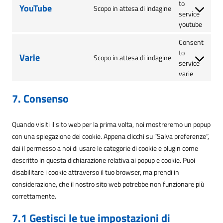
to
YouTube
Scopo in attesa di indagine
service
youtube
Consent
to
Varie
Scopo in attesa di indagine
service
varie
7. Consenso
Quando visiti il sito web per la prima volta, noi mostreremo un popup
con una spiegazione dei cookie. Appena clicchi su “Salva preferenze”,
dai il permesso a noi di usare le categorie di cookie e plugin come
descritto in questa dichiarazione relativa ai popup e cookie. Puoi
disabilitare i cookie attraverso il tuo browser, ma prendi in
considerazione, che il nostro sito web potrebbe non funzionare più
correttamente.
7.1 Gestisci le tue impostazioni di