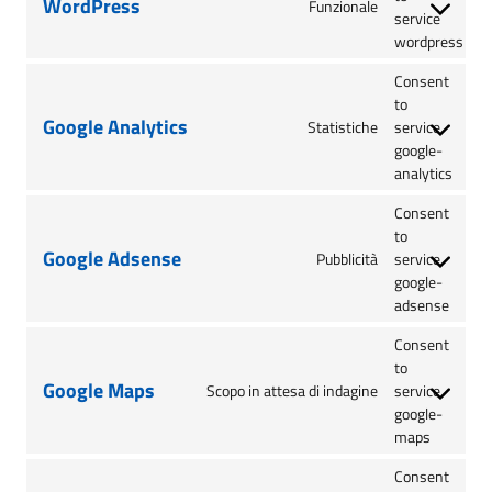
WordPress
Funzionale
service
wordpress
Consent
to
Google Analytics
Statistiche
service
google-
analytics
Consent
to
Google Adsense
Pubblicità
service
google-
adsense
Consent
to
Google Maps
Scopo in attesa di indagine
service
google-
maps
Consent