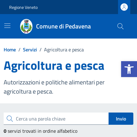
Vai ai contenuti
Vai al footer
Regione Veneto
Comune di Pedavena
Home
/
Servizi
/
Agricoltura e pesca
Agricoltura e pesca
Apri la b
Autorizzazioni e politiche alimentari per
agricoltura e pesca.
Esplora tutti i servizi
Cerca una parola chiave
Invio
0
servizi trovati in ordine alfabetico