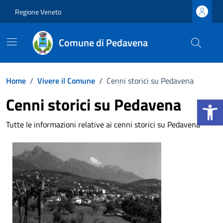
Vai ai contenuti
Vai al footer
Regione Veneto
Comune di Pedavena
Home
/
Vivere il Comune
/
Cenni storici su Pedavena
Apri la b
Cenni storici su Pedavena
Tutte le informazioni relative ai cenni storici su Pedavena