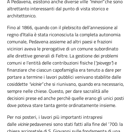
A Pedavena, esistono anche diverse ville
“minori”
che sono
altrettanto interessanti dal punto di vista storico e
architettonico.
Fino al 1866, quando con il plebiscito dell’annessione al
regno d’Italia è stata riconosciuta la completa autonomia
comunale, Pedavena assieme ad altri paesi e frazioni
viciniori aveva le prerogative di un comune subordinato
alle direttive generali di Feltre. La gestione dei problemi
comuni e l’entità delle contribuzioni fisiche (
“piovego”
) e
finanziare che ciascun capofamiglia era tenuto a dare per
portare a termine i lavori pubblici venivano stabilite dalle
cosiddette
“vicinie”
che si riunivano, quando era necessario,
sempre nelle chiese. Questo, per dare sacralità alle
decisioni prese ed anche perchè quelle erano gli unici posti
dove poteva stare tanta gente ordinatamente insieme.
Per noi posteri, i lavori più importanti intrapresi
dalle
vicinie
pedavenesi sono stati fatti alla fine del ‘700: la
chiesa arcipretale di S. Giovanni sulle fondamenta di una