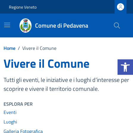
Vai ai contenuti
Vai al footer
Regione Veneto
Comune di Pedavena
Home
/
Vivere il Comune
Vivere il Comune
Apri la b
Tutti gli eventi, le iniziative e i luoghi d’interesse per
scoprire e vivere il territorio comunale.
ESPLORA PER
Eventi
Luoghi
Galleria Fotografica