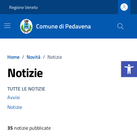
Vai ai contenuti
Vai al footer
Regione Veneto
Comune di Pedavena
Home
/
Novità
/
Notizie
Apri la b
Notizie
TUTTE LE NOTIZIE
Avvisi
Notizie
35
notizie pubblicate