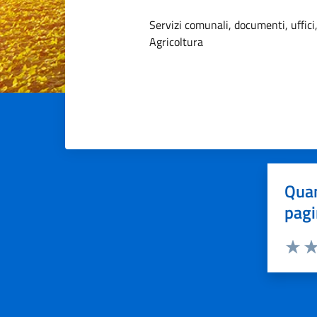
Dettagli dell
Servizi comunali, documenti, uffici,
Agricoltura
Quan
pagi
Valuta 
Val