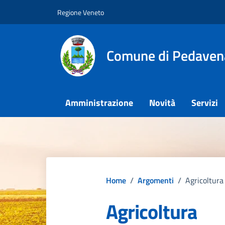
Vai ai contenuti
Vai al footer
Regione Veneto
Comune di Pedaven
Amministrazione
Novità
Servizi
Home
/
Argomenti
/
Agricoltura
Agricoltura