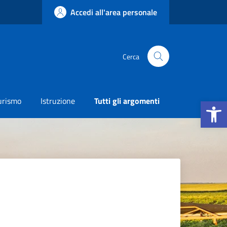
Accedi all'area personale
Cerca
Apri la b
urismo
Istruzione
Tutti gli argomenti