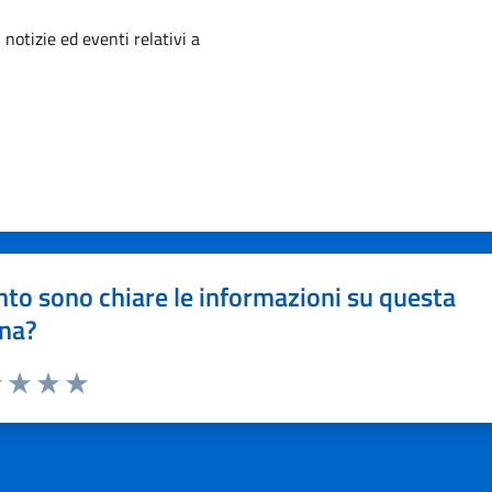
'argomento
 notizie ed eventi relativi a
to sono chiare le informazioni su questa
na?
1 stelle su 5
uta 2 stelle su 5
Valuta 3 stelle su 5
Valuta 4 stelle su 5
Valuta 5 stelle su 5