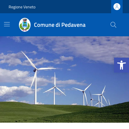
Vai ai contenuti
Vai al footer
Regione Veneto
Comune di Pedavena
Apri la b