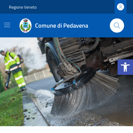
Vai ai contenuti
Vai al footer
Regione Veneto
Comune di Pedavena
Apri la b