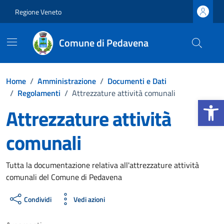
Vai ai contenuti
Vai al footer
Regione Veneto
Comune di Pedavena
Home
/
Amministrazione
/
Documenti e Dati
/
Regolamenti
/
Attrezzature attività comunali
Apri la b
Attrezzature attività
comunali
Dettagli del documento
Tutta la documentazione relativa all'attrezzature attività
comunali del Comune di Pedavena
Condividi
Vedi azioni