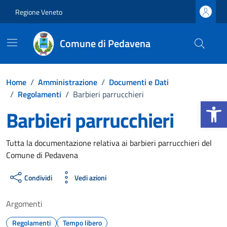
Vai ai contenuti
Vai al footer
Regione Veneto
Comune di Pedavena
Home
/
Amministrazione
/
Documenti e Dati
/
Regolamenti
/
Barbieri parrucchieri
Apri la b
Barbieri parrucchieri
Dettagli del documento
Tutta la documentazione relativa ai barbieri parrucchieri del
Comune di Pedavena
Condividi
Vedi azioni
Argomenti
Regolamenti
Tempo libero