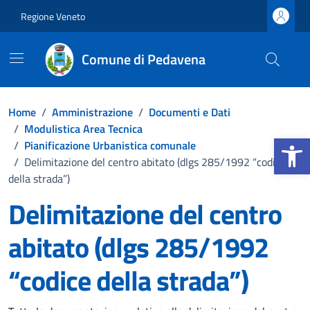
Vai ai contenuti
Vai al footer
Regione Veneto
Comune di Pedavena
Home
/
Amministrazione
/
Documenti e Dati
/
Modulistica Area Tecnica
Apri la b
/
Pianificazione Urbanistica comunale
/
Delimitazione del centro abitato (dlgs 285/1992 “codice
della strada”)
Delimitazione del centro
abitato (dlgs 285/1992
“codice della strada”)