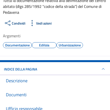
Dettagli del documento
Tutta la documentazione relativa alla delimitazione del centro
abitato (dlgs 285/1992 "codice della strada") del Comune di
Pedavena
Condividi
Vedi azioni
Argomenti
Documentazione
Edilizia
Urbanizzazione
INDICE DELLA PAGINA
Descrizione
Documenti
Ufficio responsabile