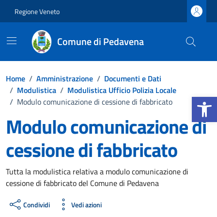
Vai ai contenuti
Vai al footer
Regione Veneto
Comune di Pedavena
Home
/
Amministrazione
/
Documenti e Dati
/
Modulistica
/
Modulistica Ufficio Polizia Locale
Apri la b
/
Modulo comunicazione di cessione di fabbricato
Modulo comunicazione di
cessione di fabbricato
Dettagli del documento
Tutta la modulistica relativa a modulo comunicazione di
cessione di fabbricato del Comune di Pedavena
Condividi
Vedi azioni