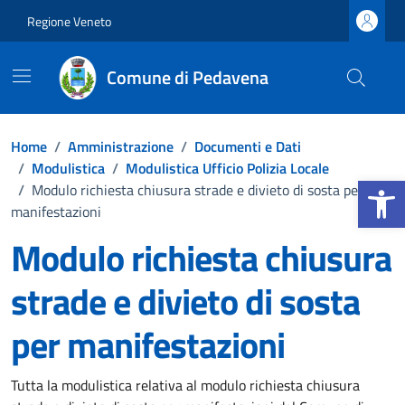
Vai ai contenuti
Vai al footer
Regione Veneto
Comune di Pedavena
Home
/
Amministrazione
/
Documenti e Dati
/
Modulistica
/
Modulistica Ufficio Polizia Locale
Apri la b
/
Modulo richiesta chiusura strade e divieto di sosta per
manifestazioni
Modulo richiesta chiusura
strade e divieto di sosta
per manifestazioni
Dettagli del documento
Tutta la modulistica relativa al modulo richiesta chiusura