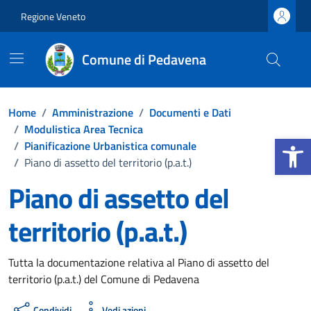
Vai ai contenuti
Vai al footer
Regione Veneto
Comune di Pedavena
Home
/
Amministrazione
/
Documenti e Dati
/
Modulistica Area Tecnica
Apri la b
/
Pianificazione Urbanistica comunale
/
Piano di assetto del territorio (p.a.t.)
Piano di assetto del
territorio (p.a.t.)
Dettagli del documento
Tutta la documentazione relativa al Piano di assetto del
territorio (p.a.t.) del Comune di Pedavena
Condividi
Vedi azioni