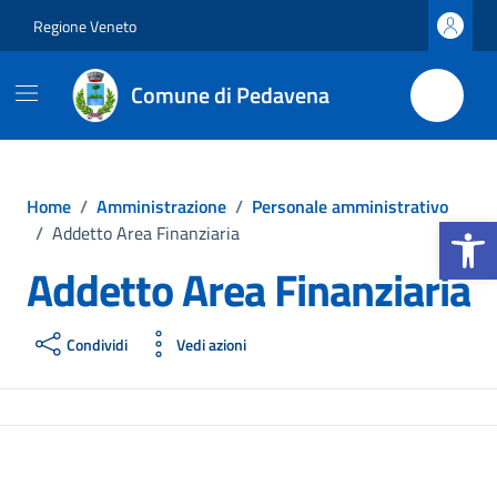
Vai ai contenuti
Vai al footer
Regione Veneto
Comune di Pedavena
Home
/
Amministrazione
/
Personale amministrativo
Apri la b
/
Addetto Area Finanziaria
Addetto Area Finanziaria
Condividi
Vedi azioni