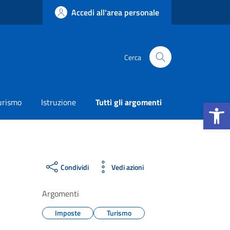
Accedi all'area personale
Cerca
Apri la b
urismo
Istruzione
Tutti gli argomenti
Condividi
Vedi azioni
Argomenti
Imposte
Turismo