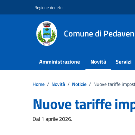
Vai ai contenuti
Vai al footer
Regione Veneto
Comune di Pedaven
Amministrazione
Novità
Servizi
Home
/
Novità
/
Notizie
/
Nuove tariffe impost
Nuove tariffe im
Dettagli della notizi
Dal 1 aprile 2026.