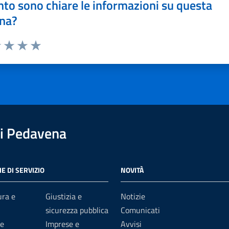
to sono chiare le informazioni su questa
na?
1 stelle su 5
uta 2 stelle su 5
Valuta 3 stelle su 5
Valuta 4 stelle su 5
Valuta 5 stelle su 5
i Pedavena
E DI SERVIZIO
NOVITÀ
ura e
Giustizia e
Notizie
sicurezza pubblica
Comunicati
e
Imprese e
Avvisi