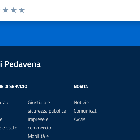
1 stelle su 5
uta 2 stelle su 5
Valuta 3 stelle su 5
Valuta 4 stelle su 5
Valuta 5 stelle su 5
i Pedavena
E DI SERVIZIO
NOVITÀ
ura e
Giustizia e
Notizie
sicurezza pubblica
Comunicati
e
Imprese e
Avvisi
 e stato
commercio
Mobilità e