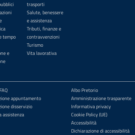
pubblici
trasporti
azioni
Salute, benessere
e
e assistenza
ica
Tributi, finanze e
 e tempo
contravvenzioni
Turismo
one e
Vita lavorativa
one
 FAQ
Albo Pretorio
zione appuntamento
Amministrazione trasparente
ione disservizio
Informativa privacy
a assistenza
Cookie Policy (UE)
Accessibilità
Dichiarazione di accessibilità