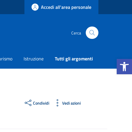
Accedi all'area personale
Cerca
Apri la b
urismo
Istruzione
Tutti gli argomenti
Condividi
Vedi azioni