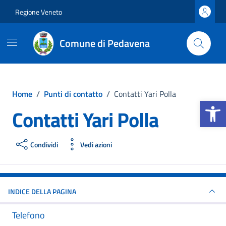
Vai ai contenuti
Vai al footer
Regione Veneto
Comune di Pedavena
Home
/
Punti di contatto
/
Contatti Yari Polla
Apri la b
Contatti Yari Polla
Condividi
Vedi azioni
INDICE DELLA PAGINA
Telefono