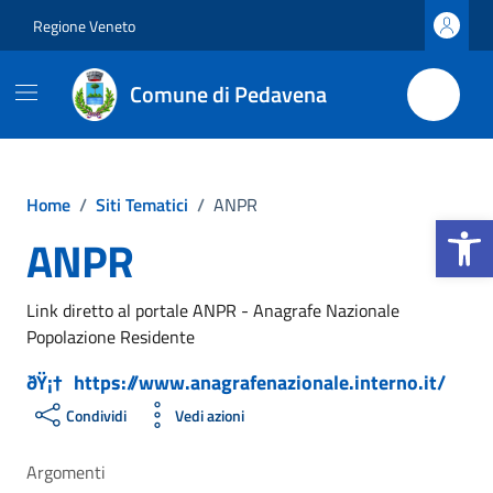
Vai ai contenuti
Vai al footer
Regione Veneto
Comune di Pedavena
Home
/
Siti Tematici
/
ANPR
Apri la b
ANPR
Link diretto al portale ANPR - Anagrafe Nazionale
Popolazione Residente
https://www.anagrafenazionale.interno.it/
Condividi
Vedi azioni
Argomenti