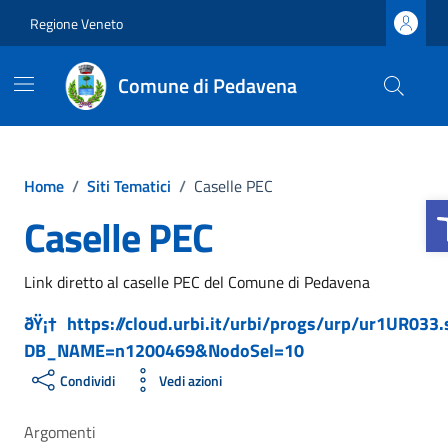
Vai ai contenuti
Vai al footer
Regione Veneto
Comune di Pedavena
Home
/
Siti Tematici
/
Caselle PEC
Ap
Caselle PEC
Link diretto al caselle PEC del Comune di Pedavena
https://cloud.urbi.it/urbi/progs/urp/ur1UR033.
DB_NAME=n1200469&NodoSel=10
Condividi
Vedi azioni
Argomenti