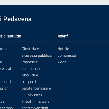
i Pedavena
E DI SERVIZIO
NOVITÀ
ura e
Giustizia e
Notizie
sicurezza pubblica
Comunicati
e
Imprese e
Avvisi
 e stato
commercio
Mobilità e
pubblici
trasporti
azioni
Salute, benessere
e
e assistenza
ica
Tributi, finanze e
 e tempo
contravvenzioni