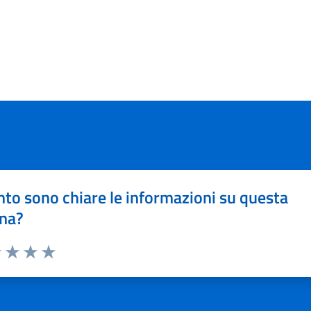
to sono chiare le informazioni su questa
na?
1 stelle su 5
uta 2 stelle su 5
Valuta 3 stelle su 5
Valuta 4 stelle su 5
Valuta 5 stelle su 5