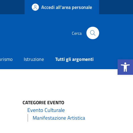
Accedi all'area personale
Cerca
Apri la b
urismo
Istruzione
Tutti gli argomenti
CATEGORIE EVENTO
Evento Culturale
Manifestazione Artistica