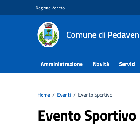
Vai ai contenuti
Vai al footer
Regione Veneto
Comune di Pedaven
Amministrazione
Novità
Servizi
Home
/
Eventi
/
Evento Sportivo
Evento Sportivo