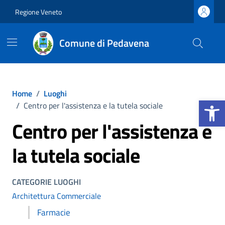
Vai ai contenuti
Vai al footer
Regione Veneto
Comune di Pedavena
Home
/
Luoghi
Apri la b
/
Centro per l'assistenza e la tutela sociale
Centro per l'assistenza e
la tutela sociale
CATEGORIE LUOGHI
Architettura Commerciale
Farmacie