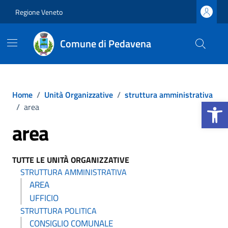
Vai ai contenuti
Vai al footer
Regione Veneto
Comune di Pedavena
Home
/
Unità Organizzative
/
struttura amministrativa
Apri la b
/
area
area
TUTTE LE UNITÀ ORGANIZZATIVE
STRUTTURA AMMINISTRATIVA
AREA
UFFICIO
STRUTTURA POLITICA
CONSIGLIO COMUNALE