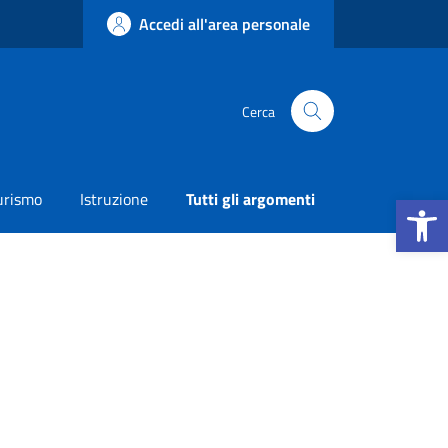
Accedi all'area personale
Cerca
Apri la b
urismo
Istruzione
Tutti gli argomenti