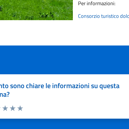
Per informazioni:
Consorzio turistico dolo
to sono chiare le informazioni su questa
na?
1 stelle su 5
uta 2 stelle su 5
Valuta 3 stelle su 5
Valuta 4 stelle su 5
Valuta 5 stelle su 5