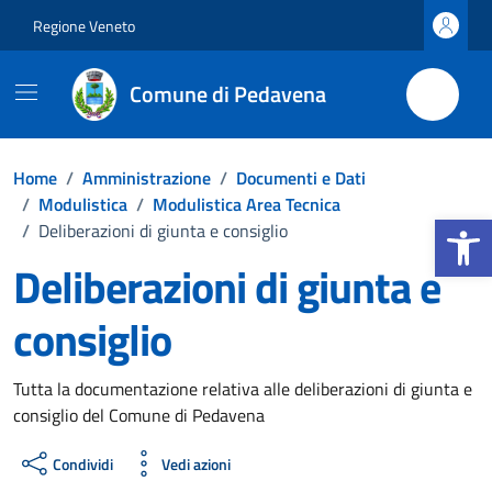
Vai ai contenuti
Vai al footer
Regione Veneto
Comune di Pedavena
Home
/
Amministrazione
/
Documenti e Dati
/
Modulistica
/
Modulistica Area Tecnica
Apri la b
/
Deliberazioni di giunta e consiglio
Deliberazioni di giunta e
consiglio
Dettagli del documento
Tutta la documentazione relativa alle deliberazioni di giunta e
consiglio del Comune di Pedavena
Condividi
Vedi azioni