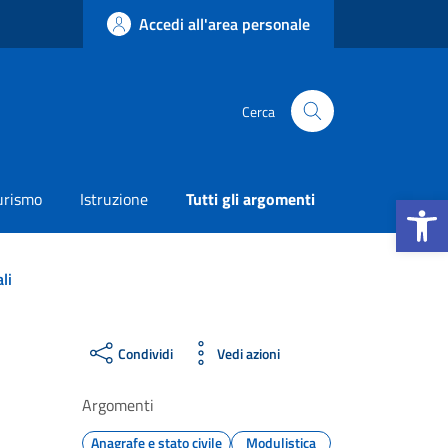
Accedi all'area personale
Cerca
Apri la b
urismo
Istruzione
Tutti gli argomenti
li
Condividi
Vedi azioni
Argomenti
Anagrafe e stato civile
Modulistica