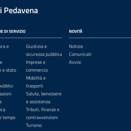
i Pedavena
E DI SERVIZIO
NOVITÀ
ura e
Giustizia e
Notizie
sicurezza pubblica
Comunicati
e
Imprese e
Avvisi
 e stato
commercio
Mobilità e
pubblici
trasporti
azioni
Salute, benessere
e
e assistenza
ica
Tributi, finanze e
 e tempo
contravvenzioni
Turismo