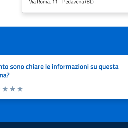
Via Roma, 11 - Pedavena (BL)
to sono chiare le informazioni su questa
na?
1 stelle su 5
uta 2 stelle su 5
Valuta 3 stelle su 5
Valuta 4 stelle su 5
Valuta 5 stelle su 5