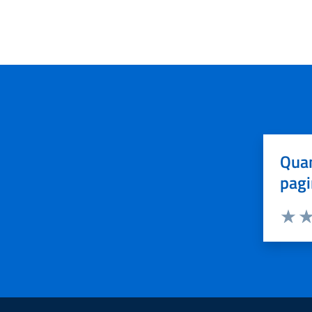
Quan
pagi
Valuta 
Val