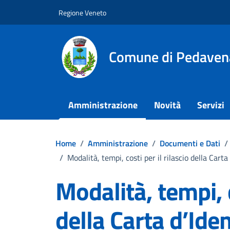
Vai ai contenuti
Vai al footer
Regione Veneto
Comune di Pedaven
Amministrazione
Novità
Servizi
Home
/
Amministrazione
/
Documenti e Dati
/
/
Modalità, tempi, costi per il rilascio della Carta
Modalità, tempi, c
della Carta d’Iden