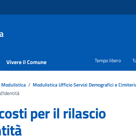
a
Tempo libero
T
Vivere il Comune
Modulistica
/
Modulistica Ufficio Servizi Demografici e Cimiteria
 d’Identità
osti per il rilascio
tità