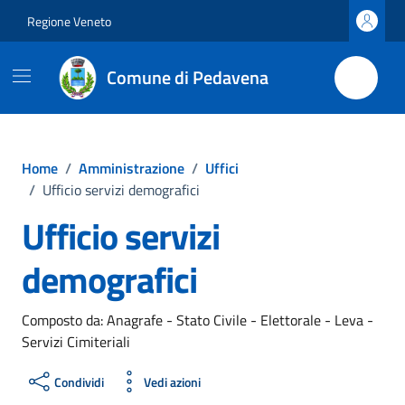
Vai ai contenuti
Vai al footer
Regione Veneto
Comune di Pedavena
Home
/
Amministrazione
/
Uffici
/
Ufficio servizi demografici
Ufficio servizi
demografici
Composto da: Anagrafe - Stato Civile - Elettorale - Leva -
Servizi Cimiteriali
Condividi
Vedi azioni