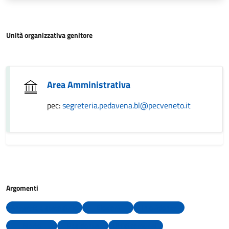
Unità organizzativa genitore
Area Amministrativa
pec:
segreteria.pedavena.bl@pecveneto.it
Argomenti
Anagrafe e stato civile
Elezioni
In evidenza
Morte
Residenza
Uffici comunali