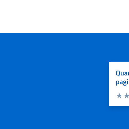
Quan
pagi
Valuta 
Val