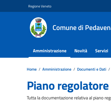
Vai ai contenuti
Vai al footer
Regione Veneto
Comune di Pedaven
Amministrazione
Novità
Servizi
Home
/
Amministrazione
/
Documenti e Dati
/
Piano regolatore 
Dettagli del documento
Tutta la documentazione relativa al piano re