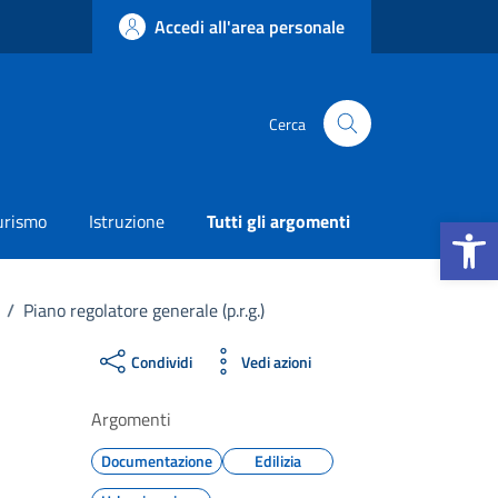
Accedi all'area personale
Cerca
Apri la b
urismo
Istruzione
Tutti gli argomenti
/
Piano regolatore generale (p.r.g.)
Condividi
Vedi azioni
Argomenti
Documentazione
Edilizia