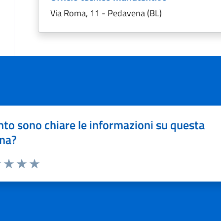
Via Roma, 11 - Pedavena (BL)
to sono chiare le informazioni su questa
na?
1 stelle su 5
uta 2 stelle su 5
Valuta 3 stelle su 5
Valuta 4 stelle su 5
Valuta 5 stelle su 5