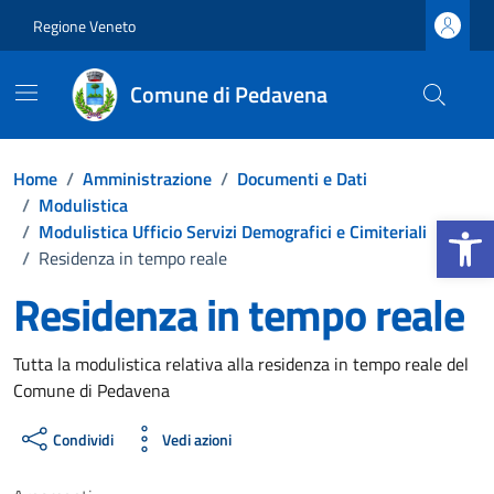
Vai ai contenuti
Vai al footer
Regione Veneto
Comune di Pedavena
Home
/
Amministrazione
/
Documenti e Dati
/
Modulistica
Apri la b
/
Modulistica Ufficio Servizi Demografici e Cimiteriali
/
Residenza in tempo reale
Residenza in tempo reale
Dettagli del documento
Tutta la modulistica relativa alla residenza in tempo reale del
Comune di Pedavena
Condividi
Vedi azioni