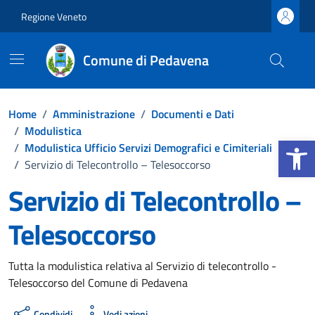
Vai ai contenuti
Vai al footer
Regione Veneto
Comune di Pedavena
Home
/
Amministrazione
/
Documenti e Dati
/
Modulistica
Apri la b
/
Modulistica Ufficio Servizi Demografici e Cimiteriali
/
Servizio di Telecontrollo – Telesoccorso
Servizio di Telecontrollo –
Telesoccorso
Dettagli del documento
Tutta la modulistica relativa al Servizio di telecontrollo -
Telesoccorso del Comune di Pedavena
Condividi
Vedi azioni