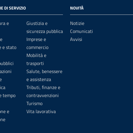
E DI SERVIZIO
NOVITÀ
ura e
Giustizia e
Notizie
sicurezza pubblica
Comunicati
e
Imprese e
Avvisi
 e stato
commercio
Mobilità e
pubblici
trasporti
azioni
Salute, benessere
e
e assistenza
ica
Tributi, finanze e
 e tempo
contravvenzioni
Turismo
one e
Vita lavorativa
one