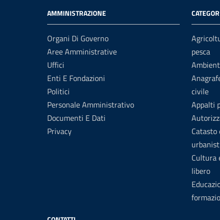
AMMINISTRAZIONE
CATEGORI
Organi Di Governo
Agricolt
Aree Amministrative
pesca
Uffici
Ambient
Enti E Fondazioni
Anagrafe
Politici
civile
Personale Amministrativo
Appalti 
Documenti E Dati
Autorizz
Privacy
Catasto 
urbanist
Cultura
libero
Educazi
formazi
CONTATTI