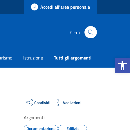
Accedi all'area personale
Cerca
Apri la b
urismo
Istruzione
Tutti gli argomenti
Condividi
Vedi azioni
Argomenti
Documentazione
Edilizia