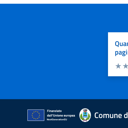
Quan
pagi
Valuta 
Val
Comune d