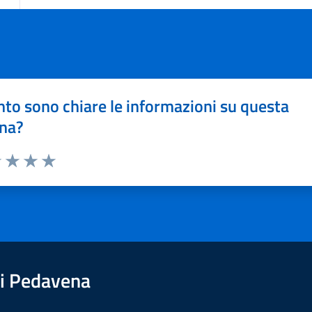
to sono chiare le informazioni su questa
na?
1 stelle su 5
uta 2 stelle su 5
Valuta 3 stelle su 5
Valuta 4 stelle su 5
Valuta 5 stelle su 5
i Pedavena