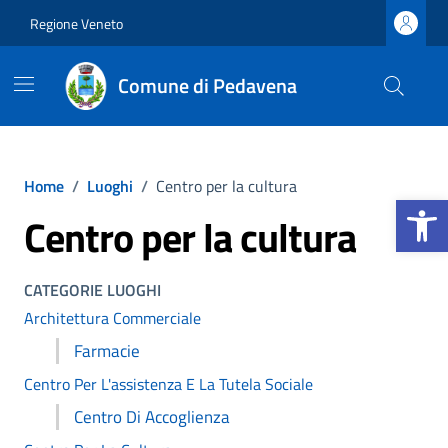
Vai ai contenuti
Vai al footer
Regione Veneto
Comune di Pedavena
Home
/
Luoghi
/
Centro per la cultura
Apri la b
Centro per la cultura
CATEGORIE LUOGHI
Architettura Commerciale
Farmacie
Centro Per L'assistenza E La Tutela Sociale
Centro Di Accoglienza