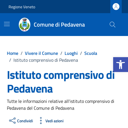
Vai ai contenuti
Vai al footer
Regione Veneto
Comune di Pedavena
Home
/
Vivere il Comune
/
Luoghi
/
Scuola
Apri la b
/
Istituto comprensivo di Pedavena
Istituto comprensivo di
Pedavena
Tutte le informazioni relative all'istituto comprensivo di
Pedavena del Comune di Pedavena
Condividi
Vedi azioni