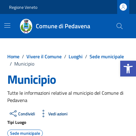
Vai ai contenuti
Vai al footer
Regione Veneto
Comune di Pedavena
Home
/
Vivere il Comune
/
Luoghi
/
Sede municipale
Apri la b
/
Municipio
Municipio
Tutte le informazioni relative al municipio del Comune di
Pedavena
Condividi
Vedi azioni
Tipi Luogo
Sede municipale