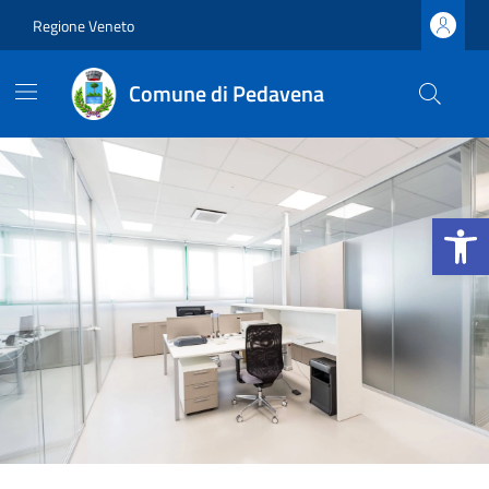
Vai ai contenuti
Vai al footer
Regione Veneto
Comune di Pedavena
Apri la b