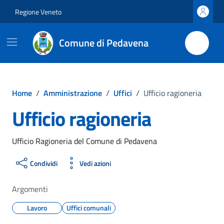
Vai ai contenuti
Vai al footer
Regione Veneto
Comune di Pedavena
Home
/
Amministrazione
/
Uffici
/
Ufficio ragioneria
Ufficio ragioneria
Ufficio Ragioneria del Comune di Pedavena
Condividi
Vedi azioni
Argomenti
Lavoro
Uffici comunali