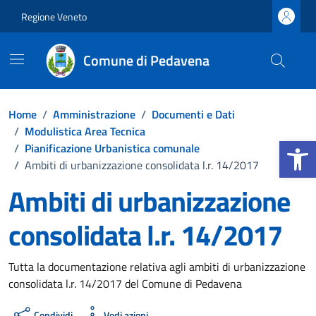
Vai ai contenuti
Vai al footer
Regione Veneto
Comune di Pedavena
Home
/
Amministrazione
/
Documenti e Dati
/
Modulistica Area Tecnica
Apri la b
/
Pianificazione Urbanistica comunale
/
Ambiti di urbanizzazione consolidata l.r. 14/2017
Ambiti di urbanizzazione
consolidata l.r. 14/2017
Dettagli del documento
Tutta la documentazione relativa agli ambiti di urbanizzazione
consolidata l.r. 14/2017 del Comune di Pedavena
Condividi
Vedi azioni