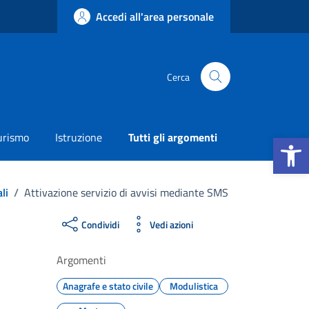
Accedi all'area personale
Cerca
Apri la b
urismo
Istruzione
Tutti gli argomenti
li
/
Attivazione servizio di avvisi mediante SMS
Condividi
Vedi azioni
Argomenti
Anagrafe e stato civile
Modulistica