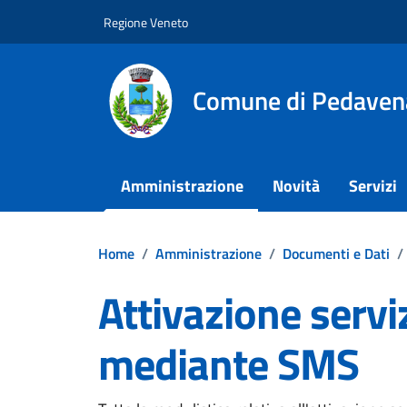
Vai ai contenuti
Vai al footer
Regione Veneto
Comune di Pedaven
Amministrazione
Novità
Servizi
Home
/
Amministrazione
/
Documenti e Dati
/
Attivazione serviz
mediante SMS