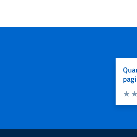
Quan
pagi
Valuta 
Val