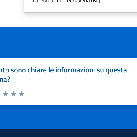
Via Roma, 11 - Pedavena (BL)
to sono chiare le informazioni su questa
na?
1 stelle su 5
uta 2 stelle su 5
Valuta 3 stelle su 5
Valuta 4 stelle su 5
Valuta 5 stelle su 5