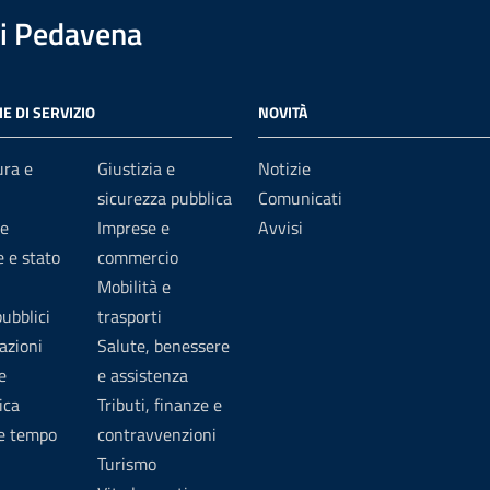
i Pedavena
E DI SERVIZIO
NOVITÀ
ura e
Giustizia e
Notizie
sicurezza pubblica
Comunicati
e
Imprese e
Avvisi
 e stato
commercio
Mobilità e
pubblici
trasporti
azioni
Salute, benessere
e
e assistenza
ica
Tributi, finanze e
 e tempo
contravvenzioni
Turismo