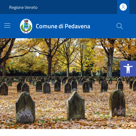
Vai ai contenuti
Vai al footer
Regione Veneto
Comune di Pedavena
Apri la b