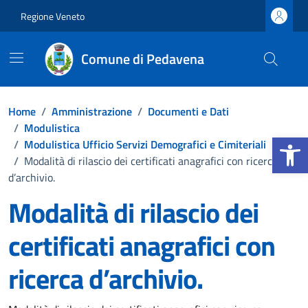
Vai ai contenuti
Vai al footer
Regione Veneto
Comune di Pedavena
Home
/
Amministrazione
/
Documenti e Dati
/
Modulistica
Apri la b
/
Modulistica Ufficio Servizi Demografici e Cimiteriali
/
Modalità di rilascio dei certificati anagrafici con ricerca
d’archivio.
Modalità di rilascio dei
certificati anagrafici con
ricerca d’archivio.