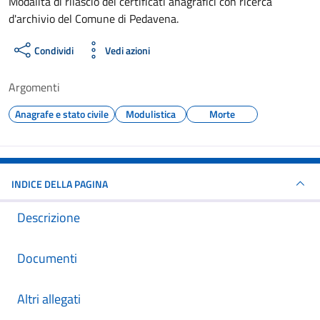
Dettagli del documento
Modalità di rilascio dei certificati anagrafici con ricerca
d'archivio del Comune di Pedavena.
Condividi
Vedi azioni
Argomenti
Anagrafe e stato civile
Modulistica
Morte
INDICE DELLA PAGINA
Descrizione
Documenti
Altri allegati