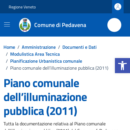
Vai ai contenuti
Vai al footer
Regione Veneto
Comune di Pedavena
Home
/
Amministrazione
/
Documenti e Dati
/
Modulistica Area Tecnica
Apri la b
/
Pianificazione Urbanistica comunale
/
Piano comunale dell’illuminazione pubblica (2011)
Piano comunale
dell’illuminazione
pubblica (2011)
Dettagli del documento
Tutta la documentazione relativa al Piano comunale